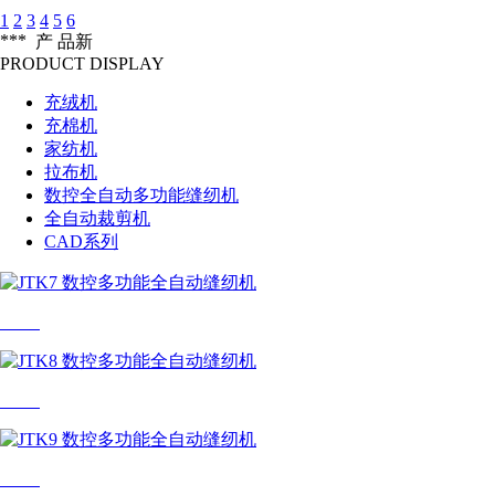
1
2
3
4
5
6
***
产 品
新
PRODUCT DISPLAY
充绒机
充棉机
家纺机
拉布机
数控全自动多功能缝纫机
全自动裁剪机
CAD系列
JTK7
JTK8
JTK9