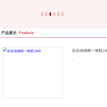
产品展示
Products
全自动绒棉一体机24
...