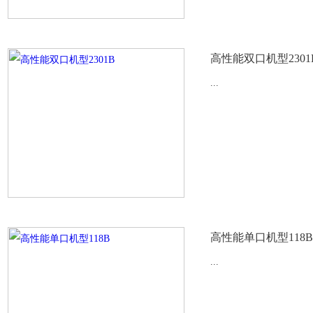
高性能双口机型2301
...
高性能单口机型118B
...