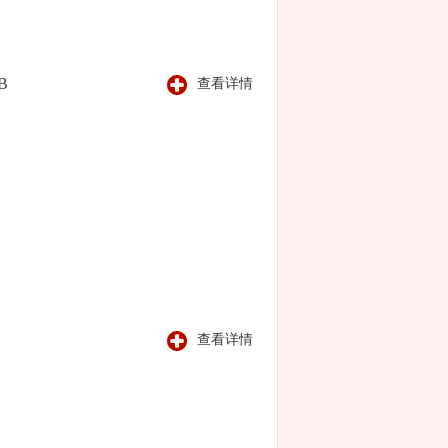
B
查看详情
查看详情