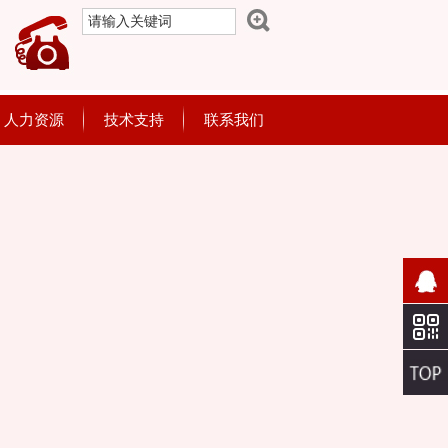
人力资源
技术支持
联系我们