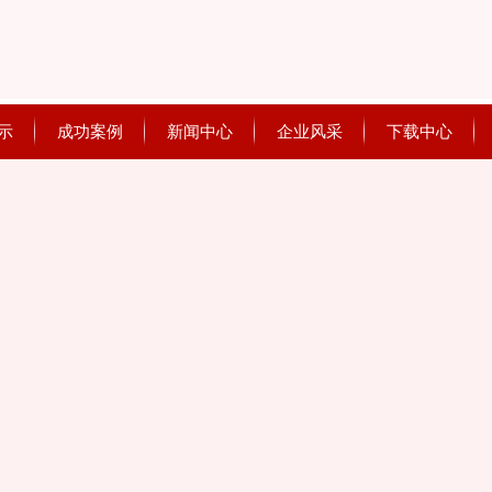
示
成功案例
新闻中心
企业风采
下载中心