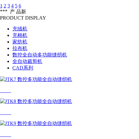
1
2
3
4
5
6
***
产 品
新
PRODUCT DISPLAY
充绒机
充棉机
家纺机
拉布机
数控全自动多功能缝纫机
全自动裁剪机
CAD系列
JTK7
JTK8
JTK9