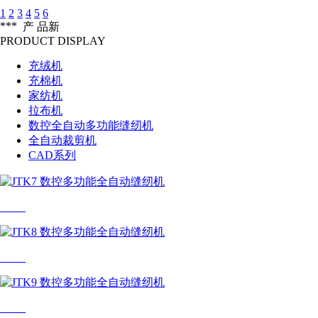
1
2
3
4
5
6
***
产 品
新
PRODUCT DISPLAY
充绒机
充棉机
家纺机
拉布机
数控全自动多功能缝纫机
全自动裁剪机
CAD系列
JTK7
JTK8
JTK9