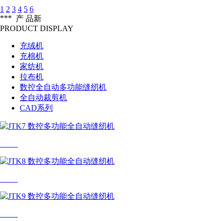
1
2
3
4
5
6
***
产 品
新
PRODUCT DISPLAY
充绒机
充棉机
家纺机
拉布机
数控全自动多功能缝纫机
全自动裁剪机
CAD系列
JTK7
JTK8
JTK9