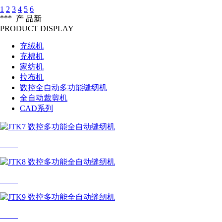
1
2
3
4
5
6
***
产 品
新
PRODUCT DISPLAY
充绒机
充棉机
家纺机
拉布机
数控全自动多功能缝纫机
全自动裁剪机
CAD系列
JTK7
JTK8
JTK9