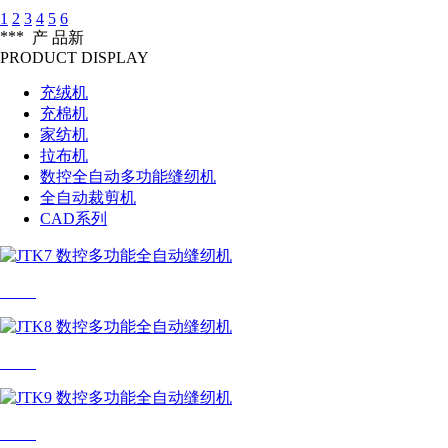
1
2
3
4
5
6
***
产 品
新
PRODUCT DISPLAY
充绒机
充棉机
家纺机
拉布机
数控全自动多功能缝纫机
全自动裁剪机
CAD系列
JTK7
JTK8
JTK9