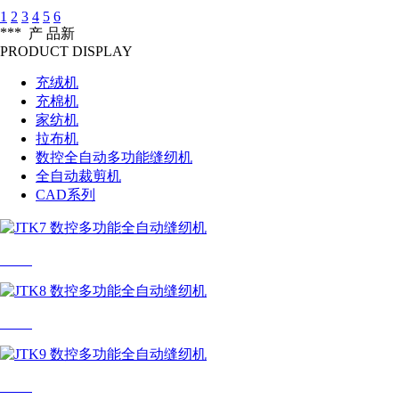
1
2
3
4
5
6
***
产 品
新
PRODUCT DISPLAY
充绒机
充棉机
家纺机
拉布机
数控全自动多功能缝纫机
全自动裁剪机
CAD系列
JTK7
JTK8
JTK9