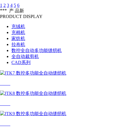
1
2
3
4
5
6
***
产 品
新
PRODUCT DISPLAY
充绒机
充棉机
家纺机
拉布机
数控全自动多功能缝纫机
全自动裁剪机
CAD系列
JTK7
JTK8
JTK9